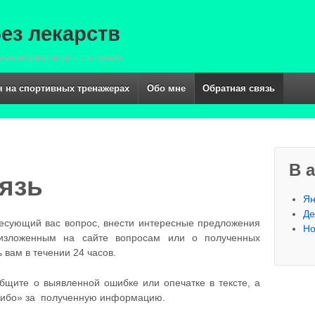
ез лекарств
лению физического состояния.
 на спортивных тренажерах
Обо мне
Обратная связь
В 
язь
Ян
Де
есующий вас вопрос, внести интересные предложения
Но
изложенным на сайте вопросам или о полученных
 вам в течении 24 часов.
общите о выявленной ошибке или опечатке в тексте, а
асибо» за полученную информацию.