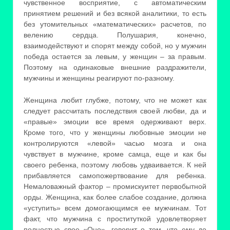
чувственное восприятие, с автоматическим
принятием решений и без всякой аналитики, то есть
без утомительных «математических» расчетов, по
велению сердца. Полушария, конечно,
взаимодействуют и спорят между собой, но у мужчин
победа остается за левым, у женщин – за правым.
Поэтому на одинаковые внешние раздражители,
мужчины и женщины реагируют по-разному.
Женщина любит глубже, потому, что не может как
следует рассчитать последствия своей любви, да и
«правые» эмоции все время одерживают верх.
Кроме того, что у женщины любовные эмоции не
контролируются «левой» часью мозга и она
чувствует в мужчине, кроме самца, еще и как бы
своего ребенка, поэтому любовь удваивается. К ней
прибавляется самопожертвование для ребенка.
Немаловажный фактор – промискуитет первобытной
орды. Женщина, как более слабое создание, должна
«уступить» всем домогающимся ее мужчинам. Тот
факт, что мужчина с проституткой удовлетворяет
полностью свое «Оно», говорит о том, что ему до