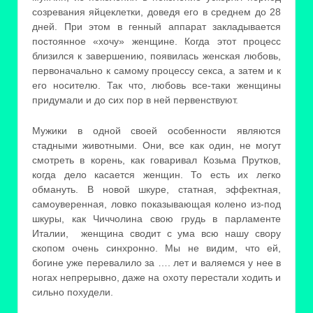
созревания яйцеклетки, доведя его в среднем до 28
дней. При этом в генный аппарат закладывается
постоянное «хочу» женщине. Когда этот процесс
близился к завершению, появилась женская любовь,
первоначально к самому процессу секса, а затем и к
его носителю. Так что, любовь все-таки женщины
придумали и до сих пор в ней первенствуют.
Мужики в одной своей особенности являются
стадными животными. Они, все как один, не могут
смотреть в корень, как говаривал Козьма Прутков,
когда дело касается женщин. То есть их легко
обмануть. В новой шкуре, статная, эффектная,
самоуверенная, ловко показывающая колено из-под
шкуры, как Чиччолина свою грудь в парламенте
Италии, женщина сводит с ума всю нашу свору
скопом очень синхронно. Мы не видим, что ей,
богине уже перевалило за …. лет и валяемся у нее в
ногах непрерывно, даже на охоту перестали ходить и
сильно похудели.