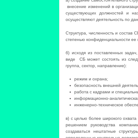
а) создание самостоятельного стр
внесение изменений в организаци
существующих должностей и наз
осуществляют деятельность по дан
Структура, численность и состав
степенью конфиденциальности ее
б) исходя из поставленных зада
виде СБ может состоять из следу
группа, сектор, направление):
режим и охрана;
безопасность внешней деятель
работа с кадрами и специальн
информационно-аналитическая
инженерно-техническое обесп
в) с целью более широкого охвата
решением руководства компани
создаваться нештатные структ
определенные контрольно-ревизио