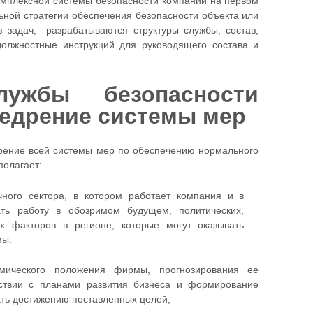
мплексной системы безопасности компании на первом
ьной стратегии обеспечения безопасности объекта или
з задач, разрабатываются структуры службы, состав,
олжностные инструкций для руководящего состава и
лужбы безопасности
недрение системы мер
рение всей системы мер по обеспечению нормального
полагает:
чного сектора, в котором работает компания и в
ть работу в обозримом будущем, политических,
ых факторов в регионе, которые могут оказывать
мы.
омического положения фирмы, прогнозирования ее
ствии с планами развития бизнеса и формирование
ать достижению поставленных целей;