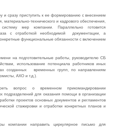
ру и сразу приступить к ее формированию с внесением
, материально-технического и кадрового обеспечения,
систему мер компании. Параллельно готовится
база с отработкой необходимой документации, а
конкретные функциональные обязанности с включением
емени на подготовительные работы, руководителю СБ
йствам, использование потенциала работников иных
ках созданных временных групп, по направлениям
мисты, АХО и т.д.).
треть вопрос о временном прикомандировании
х подразделений для оказания помощи в организации
зработки проектов основных документов и регламентов
ической стажировки и отработки конкретных планов и
уры компании направить циркулярное письмо для