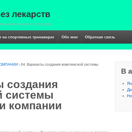
ез лекарств
лению физического состояния.
 на спортивных тренажерах
Обо мне
Обратная связь
КОМПАНИИ
›
04. Варианты создания комплексной системы
В 
ы создания
Ян
Де
й системы
Но
и компании