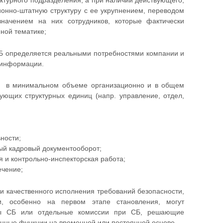
уктурного подразделения, а при наличии действующего,
онно-штатную структуру с ее укрупнением, переводом
начением на них сотрудников, которые фактически
ной тематике;
 СБ определяется реальными потребностями компании и
 информации.
ч, в минимальном объеме организационно и в общем
ющих структурных единиц (напр. управление, отдел,
ности;
ый кадровый документооборот;
 и контрольно-инспекторская работа;
ечение;
 и качественного исполнения требований безопасности,
и, особенно на первом этапе становления, могут
уры СБ или отдельные комиссии при СБ, решающие
нные функции на временной или постоянной основе.